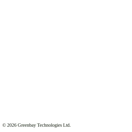
Horário e alocação
Operações em direto
Inteligência de carregamento
Infraestrutura de depósito
Análise
API e integrações
Todos os setores
Transportes públicos
Autocarro, fretamento e transporte de ligação
Logística e comercial
Sobre
Blog
Contacto
Marca
Política de privacidade
Termos de serviço
© 2026 Greenbay Technologies Ltd.